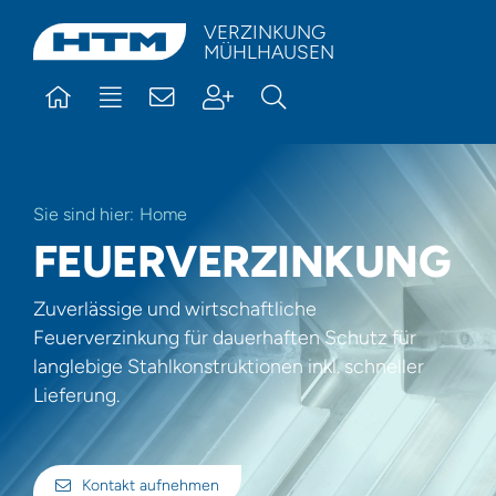
Skip
VERZINKUNG
MÜHLHAUSEN
to
content
Sie sind hier:
Home
FEUERVERZINKUNG
Zuverlässige und wirtschaftliche
Feuerverzinkung für dauerhaften Schutz für
langlebige Stahlkonstruktionen inkl. schneller
Lieferung.
Kontakt aufnehmen