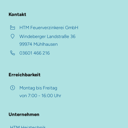
Zusammengefasst
Langfristiger Schutz für Stahl
Kontakt
Korrosionsschutz
HTM Feuerverzinkerei GmbH
Technologie
Windeberger Landstraße 36
Hauptmenü
Für Tragkonstruktionen
99974 Mühlhausen
Für Fahrzeugteile
03601 466 216
HTM Gruppe
Für Serienproduktion
HTM Heiztechnik
Für Kleinteile
Erreichbarkeit
HTM Verzinkung
Montag bis Freitag
HTM Beschichtung
von 7:00 - 16:00 Uhr
Weitere Ressourcen
HTM-Magazin
Referenzen
Pulverbeschichtung
Unternehmen
Beschichtungs-Upgrade
Karriere-Portal
HTM Heiztechnik