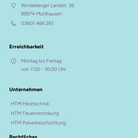
Windeberger Landstr. 36
Perfekte Oberflächen
HTM Gruppe
99974 Mühlhausen
Präzision
03601 466 261
HTM Heiztechnik
Individuelle Gestaltung
HTM Verzinkung
Dauerhafter Schutz
Erreichbarkeit
HTM Beschichtung
Montag bis Freitag
HTM-Magazin
von 7:00 - 16:00 Uhr
Weitere Ressourcen
Referenzen
Karriere-Portal
Pulverbeschichtung
Unternehmen
Beschichtungs-Upgrade
Kontakt
HTM Heiztechnik
Farben- und Oberflächen
HTM Feuerverzinkung
Qualitätskontrolle
HTM Pulverbeschichtung
Downloads
Mehr zur Beschichtung
Rechtliches