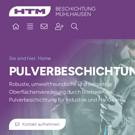
Skip
BESCHICHTUNG
MÜHLHAUSEN
to
content
Sie sind hier:
Home
PULVERBESCHICHTU
Robuste, umweltfreundliche und vielseitige
Oberflächenveredelung durch hochwertige
Pulverbeschichtung für Industrie und Handwerk.
Kontakt aufnehmen