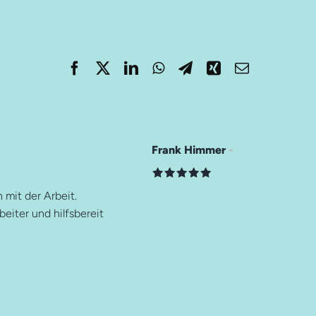
Auf dieser Seite
Zusammengefasst
Grenzenlose Möglichkeiten
Designfreiheit
Haptik
Wettbewerbsvorteil
Frank Himmer
 mit der Arbeit.
beiter und hilfsbereit
Weitere Ressourcen
Pulverbeschichtung
Beschichtungs-Upgrade
Farben- und Oberflächen