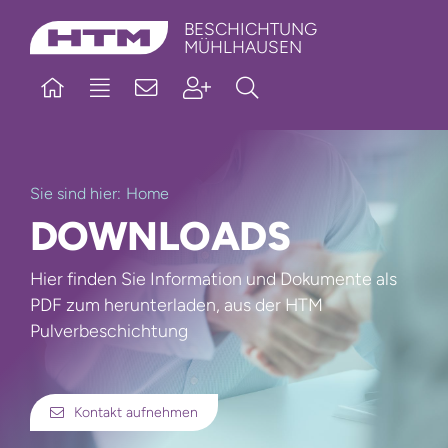
Skip
BESCHICHTUNG
MÜHLHAUSEN
to
content
Sie sind hier:
Home
DOWNLOADS
Hier finden Sie Information und Dokumente als
PDF zum herunterladen, aus der HTM
Pulverbeschichtung
Kontakt aufnehmen