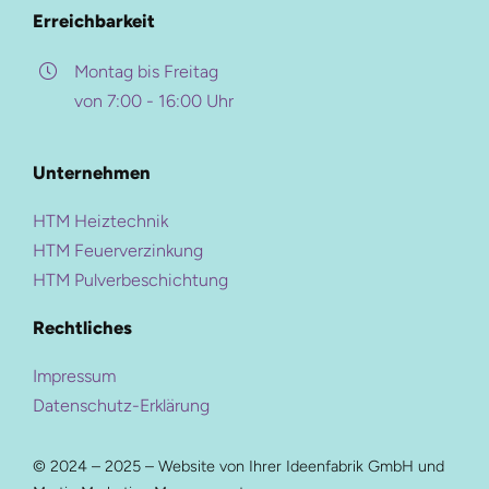
Erreichbarkeit
Montag bis Freitag
Hauptmenü
von 7:00 - 16:00 Uhr
Weitere Ressourcen
HTM Gruppe
Unternehmen
Pulverbeschichtung
HTM Heiztechnik
Beschichtungs-Upgrade
HTM Heiztechnik
Farben- und Oberflächen
HTM Verzinkung
HTM Feuerverzinkung
Qualitätskontrolle
HTM Pulverbeschichtung
HTM Beschichtung
Downloads
Rechtliches
HTM-Magazin
Referenzen
Impressum
Datenschutz-Erklärung
Diese Seite teilen
Karriere-Portal
Kontakt
© 2024 – 2025 – Website von Ihrer
Ideenfabrik GmbH
und