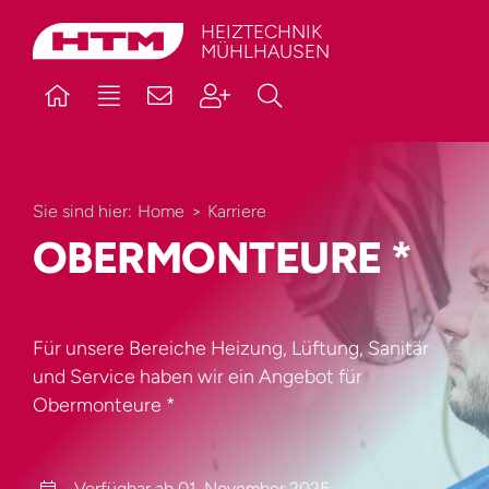
Skip
HEIZTECHNIK
MÜHLHAUSEN
to
content
Sie sind hier:
Home
Karriere
OBERMONTEURE *
Für unsere Bereiche Heizung, Lüftung, Sanitär
und Service haben wir ein Angebot für
Obermonteure *
Verfügbar ab 01. November 2025