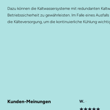
Dazu können die Kaltwassersysteme mit redundanten Kaltw
Betriebssicherheit zu gewährleisten. Im Falle eines Ausfal
die Kälteversorgung, um die kontinuierliche Kühlung wichti
Hauptmenü
HTM Gruppe
HTM Heiztechnik
HTM Verzinkung
Kunden-Meinungen
oMey
W.
HTM Beschichtung