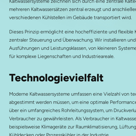
Kaltwassersysteme zeichnen sich durch eine zentrale Kälte
mehreren Kaltwassersätzen zentral erzeugt und anschließe
verschiedenen Kühlstellen im Gebäude transportiert wird.
Dieses Prinzip ermöglicht eine hocheffiziente und flexib
zentraler Steuerung und Überwachung. Wir installieren und
Ausführungen und Leistungsklassen, von kleineren System
für komplexe Liegenschaften und Industrieareale.
Technologievielfalt
Moderne Kaltwassersysteme umfassen eine Vielzahl von te
abgestimmt werden müssen, um eine optimale Performance z
über ein umfangreiches Rohrleitungssystem, um Druckverlu
Verbraucher zu gewährleisten. Als Verbraucher in Kaltwa
beispielsweise Klimageräte zur Raumklimatisierung, Lüftun
Kühldecken oder Prozesskühler in der Industrie.