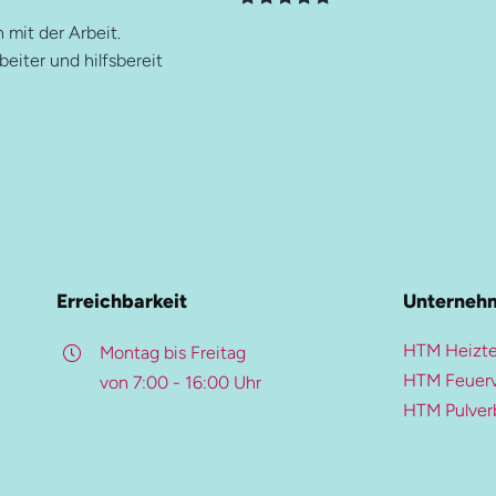
 mit der Arbeit.
beiter und hilfsbereit
Weitere Ressourcen
Pulverbeschichtung
Beschichtungs-Upgrade
Farben- und Oberflächen
Qualitätskontrolle
Erreichbarkeit
Unterneh
Downloads
HTM Heizte
Montag bis Freitag
HTM Feuerv
von 7:00 - 16:00 Uhr
HTM Pulver
Diese Seite teilen