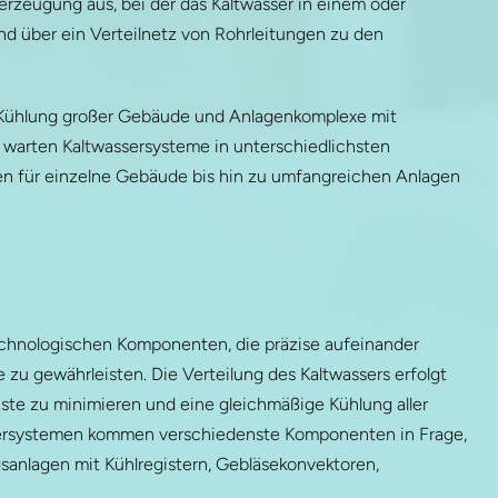
erzeugung aus, bei der das Kaltwasser in einem oder
nd über ein Verteilnetz von Rohrleitungen zu den
le Kühlung großer Gebäude und Anlagenkomplexe mit
 warten Kaltwassersysteme in unterschiedlichsten
en für einzelne Gebäude bis hin zu umfangreichen Anlagen
chnologischen Komponenten, die präzise aufeinander
u gewährleisten. Die Verteilung des Kaltwassers erfolgt
ste zu minimieren und eine gleichmäßige Kühlung aller
ssersystemen kommen verschiedenste Komponenten in Frage,
gsanlagen mit Kühlregistern, Gebläsekonvektoren,