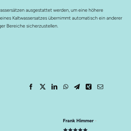
assersätzen ausgestattet werden, um eine höhere
ls eines Kaltwassersatzes übernimmt automatisch ein anderer
ger Bereiche sicherzustellen.
Auf dieser Seite
Zusammengefasst
Zuverlässige Kühlung
Zentrale Kälteerzeugung
Technologievielfalt
Hohe Wirtschaftlichkeit
Frank Himmer
Betriebssicherheit