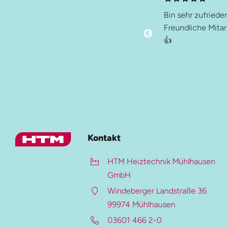
HTM-Magazin
teressanter Fachbetrieb
Bin sehr zufrieden
Referenzen
Freundliche Mitar
👍
Karriere-Portal
Kontakt
Mehr zur Heiztechnik
Heiztechnik
Kontakt
Blockheizkraftwerke
HTM Heiztechnik Mühlhausen
Heizungen
GmbH
Kältetechnik
Windeberger Landstraße 36
Kaltwassersysteme
99974 Mühlhausen
Klimaanlagen
03601 466 2-0