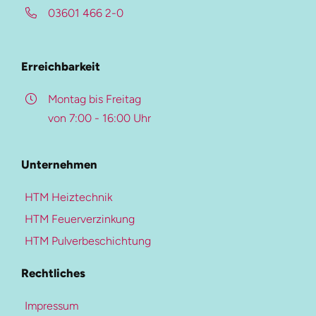
03601 466 2-0
HTM-Magazin
Beschreibung
Referenzen
Überblick
Erreichbarkeit
Karriere-Portal
Kontakt
Montag bis Freitag
von 7:00 - 16:00 Uhr
Weitere Ressourcen
Pulverbeschichtung
Unternehmen
Mehr zur Heiztechnik
Beschichtungs-Upgrade
HTM Heiztechnik
Heiztechnik
Farben- und Oberflächen
HTM Feuerverzinkung
Blockheizkraftwerke
Qualitätskontrolle
HTM Pulverbeschichtung
Heizungen
Downloads
Rechtliches
Kältetechnik
Kaltwassersysteme
Impressum