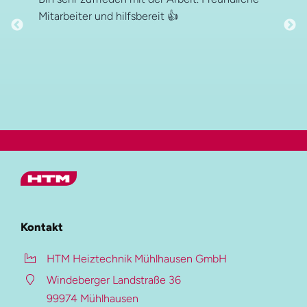
Mitarbeiter und hilfsbereit 👍
Hauptmenü
HTM Gruppe
Kontakt
HTM Heiztechnik
HTM Heiztechnik Mühlhausen GmbH
HTM Verzinkung
Windeberger Landstraße 36
HTM Beschichtung
99974 Mühlhausen
Auf dieser Seite