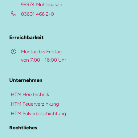
HTM Beschichtung
99974 Mühlhausen
Auf dieser Seite
03601 466 2-0
HTM-Magazin
Beschreibung
Referenzen
Überblick
Erreichbarkeit
Karriere-Portal
Kontakt
Montag bis Freitag
von 7:00 - 16:00 Uhr
Weitere Ressourcen
Pulverbeschichtung
Unternehmen
Mehr zur Heiztechnik
Beschichtungs-Upgrade
HTM Heiztechnik
Heiztechnik
Farben- und Oberflächen
HTM Feuerverzinkung
Blockheizkraftwerke
Qualitätskontrolle
HTM Pulverbeschichtung
Heizungen
Downloads
Rechtliches
Kältetechnik
Kaltwassersysteme