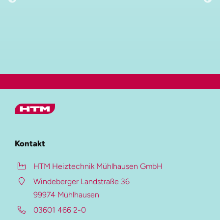
Hauptmenü
HTM Gruppe
Kontakt
HTM Heiztechnik
HTM Heiztechnik Mühlhausen GmbH
HTM Verzinkung
Windeberger Landstraße 36
HTM Beschichtung
99974 Mühlhausen
Auf dieser Seite
03601 466 2-0
HTM-Magazin