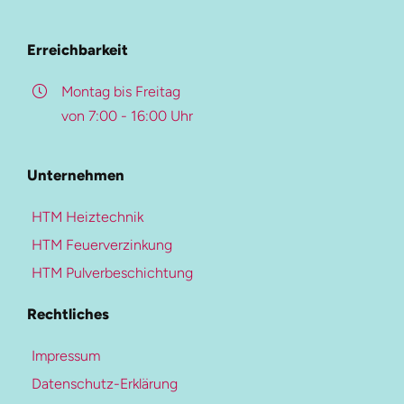
Beschreibung
Referenzen
Überblick
Erreichbarkeit
Karriere-Portal
Kontakt
Montag bis Freitag
von 7:00 - 16:00 Uhr
Weitere Ressourcen
Pulverbeschichtung
Unternehmen
Mehr zur Heiztechnik
Beschichtungs-Upgrade
HTM Heiztechnik
Heiztechnik
Farben- und Oberflächen
HTM Feuerverzinkung
Blockheizkraftwerke
Qualitätskontrolle
HTM Pulverbeschichtung
Heizungen
Downloads
Rechtliches
Kältetechnik
Kaltwassersysteme
Impressum
Klimaanlagen
Datenschutz-Erklärung
Diese Seite teilen
Lüftungssysteme