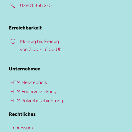
03601 466 2-0
HTM-Magazin
Beschreibung
Referenzen
Überblick
Erreichbarkeit
Karriere-Portal
Kontakt
Montag bis Freitag
von 7:00 - 16:00 Uhr
Weitere Ressourcen
Pulverbeschichtung
Unternehmen
Mehr zur Heiztechnik
Beschichtungs-Upgrade
HTM Heiztechnik
Heiztechnik
Farben- und Oberflächen
HTM Feuerverzinkung
Blockheizkraftwerke
Qualitätskontrolle
HTM Pulverbeschichtung
Heizungen
Downloads
Rechtliches
Kältetechnik
Kaltwassersysteme
Impressum