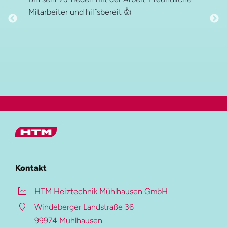
Mitarbeiter und hilfsbereit 👍
Hauptmenü
HTM Gruppe
Kontakt
HTM Heiztechnik
HTM Heiztechnik Mühlhausen GmbH
HTM Verzinkung
Windeberger Landstraße 36
HTM Beschichtung
99974 Mühlhausen
Auf dieser Seite