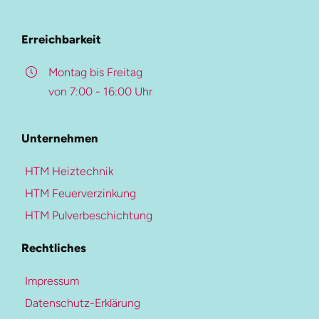
Beschreibung
Referenzen
Überblick
Erreichbarkeit
Karriere-Portal
Kontakt
Montag bis Freitag
von 7:00 - 16:00 Uhr
Weitere Ressourcen
Pulverbeschichtung
Unternehmen
Mehr zur Heiztechnik
Beschichtungs-Upgrade
HTM Heiztechnik
Heiztechnik
Farben- und Oberflächen
HTM Feuerverzinkung
Blockheizkraftwerke
Qualitätskontrolle
HTM Pulverbeschichtung
Heizungen
Downloads
Rechtliches
Kältetechnik
Kaltwassersysteme
Impressum
Klimaanlagen
Datenschutz-Erklärung
Diese Seite teilen
Lüftungssysteme