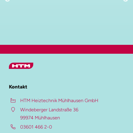
Hauptmenü
HTM Gruppe
Kontakt
HTM Heiztechnik
HTM Heiztechnik Mühlhausen GmbH
HTM Verzinkung
Windeberger Landstraße 36
HTM Beschichtung
99974 Mühlhausen
Auf dieser Seite
03601 466 2-0
HTM-Magazin