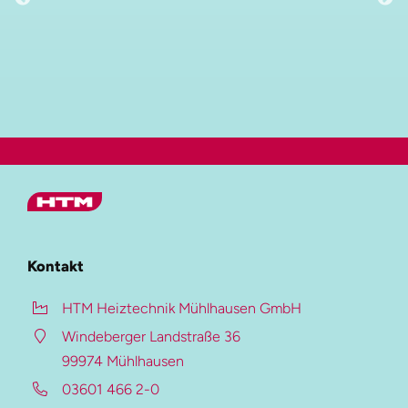
Hauptmenü
HTM Gruppe
Kontakt
HTM Heiztechnik
HTM Heiztechnik Mühlhausen GmbH
HTM Verzinkung
Windeberger Landstraße 36
HTM Beschichtung
99974 Mühlhausen
Auf dieser Seite
03601 466 2-0
HTM-Magazin