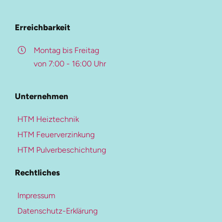
Beschreibung
Referenzen
Überblick
Erreichbarkeit
Karriere-Portal
Kontakt
Montag bis Freitag
von 7:00 - 16:00 Uhr
Weitere Ressourcen
Pulverbeschichtung
Unternehmen
Mehr zur Heiztechnik
Beschichtungs-Upgrade
HTM Heiztechnik
Heiztechnik
Farben- und Oberflächen
HTM Feuerverzinkung
Blockheizkraftwerke
Qualitätskontrolle
HTM Pulverbeschichtung
Heizungen
Downloads
Rechtliches
Kältetechnik
Kaltwassersysteme
Impressum
Klimaanlagen
Datenschutz-Erklärung
Diese Seite teilen
Lüftungssysteme