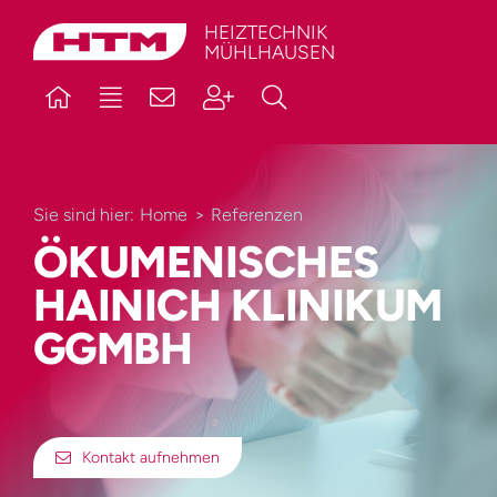
Skip
HEIZTECHNIK
MÜHLHAUSEN
to
content
Sie sind hier:
Home
Referenzen
ÖKUMENISCHES
HAINICH KLINIKUM
GGMBH
Kontakt aufnehmen