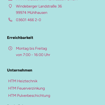
HTM Verzinkung
Windeberger Landstraße 36
HTM Beschichtung
99974 Mühlhausen
Auf dieser Seite
03601 466 2-0
HTM-Magazin
Beschreibung
Referenzen
Überblick
Erreichbarkeit
Karriere-Portal
Kontakt
Montag bis Freitag
von 7:00 - 16:00 Uhr
Weitere Ressourcen
Pulverbeschichtung
Unternehmen
Mehr zur Heiztechnik
Beschichtungs-Upgrade
HTM Heiztechnik
Heiztechnik
Farben- und Oberflächen
HTM Feuerverzinkung
Blockheizkraftwerke
Qualitätskontrolle
HTM Pulverbeschichtung
Heizungen
Downloads