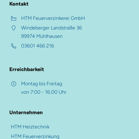
Kontakt
Auf dieser Seite
HTM Feuerverzinkerei GmbH
Windeberger Landstraße 36
Hauptmenü
Zusammengefasst
99974 Mühlhausen
Termingerechte Lieferung
03601 466 216
HTM Gruppe
Reibungsloser Materialfluss
HTM Heiztechnik
Termintreue
Erreichbarkeit
HTM Verzinkung
Montag bis Freitag
HTM Beschichtung
von 7:00 - 16:00 Uhr
Weitere Ressourcen
HTM-Magazin
Referenzen
Pulverbeschichtung
Unternehmen
Beschichtungs-Upgrade
Karriere-Portal
HTM Heiztechnik
Farben- und Oberflächen
Kontakt
HTM Feuerverzinkung