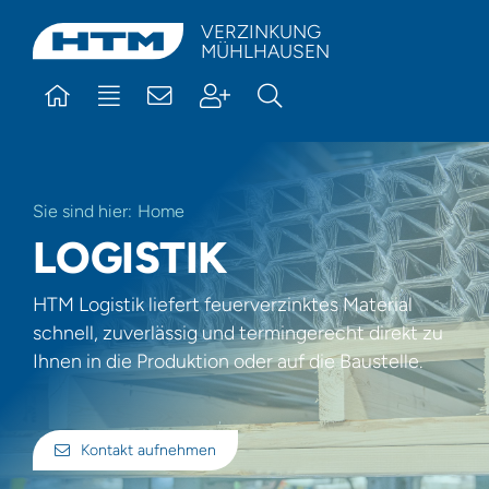
Skip
VERZINKUNG
MÜHLHAUSEN
to
content
Sie sind hier:
Home
LOGISTIK
HTM Logistik liefert feuerverzinktes Material
schnell, zuverlässig und termingerecht direkt zu
Ihnen in die Produktion oder auf die Baustelle.
Kontakt aufnehmen