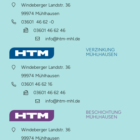
Windeberger Landstr. 36
99974 Mühlhausen
03601 46 62 -0
03601 46 62 46
info@htm-mhl.de
VERZINKUNG
MÜHLHAUSEN
Windeberger Landstr. 36
99974 Mühlhausen
Auf dieser Seite
03601 46 62 16
03601 46 62 46
info@htm-mhl.de
BESCHICHTUNG
MÜHLHAUSEN
Hauptmenü
Weitere Ressourcen
Windeberger Landstr. 36
HTM Gruppe
Pulverbeschichtung
99974 Mühlhausen