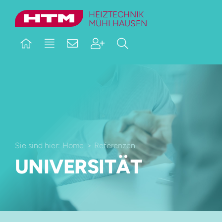
Skip
HEIZTECHNIK
MÜHLHAUSEN
to
content
Sie sind hier:
Home
Referenzen
UNIVERSITÄT