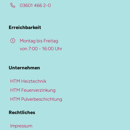
03601 466 2-0
HTM-Magazin
Beschreibung
Referenzen
Überblick
Erreichbarkeit
Karriere-Portal
Kontakt
Montag bis Freitag
von 7:00 - 16:00 Uhr
Weitere Ressourcen
Pulverbeschichtung
Unternehmen
Mehr zur Heiztechnik
Beschichtungs-Upgrade
HTM Heiztechnik
Heiztechnik
Farben- und Oberflächen
HTM Feuerverzinkung
Blockheizkraftwerke
Qualitätskontrolle
HTM Pulverbeschichtung
Heizungen
Downloads
Rechtliches
Kältetechnik
Kaltwassersysteme
Impressum