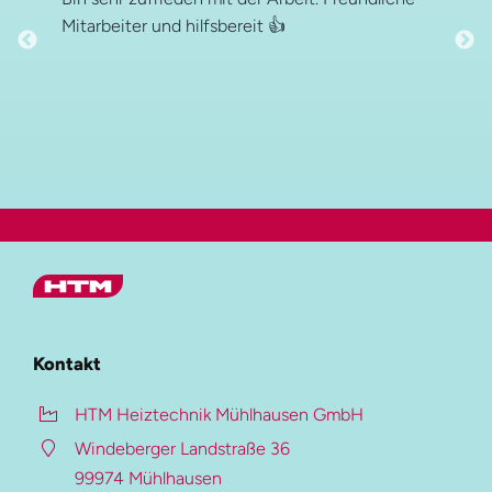
Mitarbeiter und hilfsbereit 👍
Hauptmenü
HTM Gruppe
Kontakt
HTM Heiztechnik
HTM Heiztechnik Mühlhausen GmbH
HTM Verzinkung
Windeberger Landstraße 36
HTM Beschichtung
99974 Mühlhausen
Auf dieser Seite